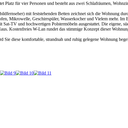
tet Platz für vier Personen und besteht aus zwei Schlafräumen, Woh
bildfernseher) mit feststehenden Betten zeichnet sich die Wohnung dur
ackofen, Mikrowelle, Geschirrspüler, Wasserkocher und Vielem mehr. I
 Sat-TV und hochwertigen Polstermöbeln ausgestattet. Die eigene, sü
Haus. Kostenfreies W-Lan rundet das stimmige Konzept dieser Wohnun
rd Sie diese komfortable, strandnah und ruhig gelegene Wohnung begei