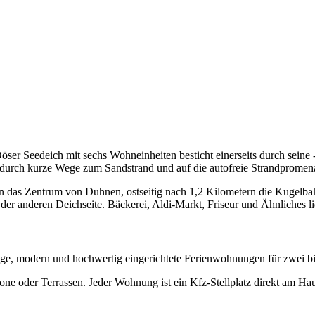
r Seedeich mit sechs Wohneinheiten besticht einerseits durch seine - 
 durch kurze Wege zum Sandstrand und auf die autofreie Strandpromen
ern das Zentrum von Duhnen, ostseitig nach 1,2 Kilometern die Kugel
 der anderen Deichseite. Bäckerei, Aldi-Markt, Friseur und Ähnliches l
ige, modern und hochwertig eingerichtete Ferienwohnungen für zwei bi
ne oder Terrassen. Jeder Wohnung ist ein Kfz-Stellplatz direkt am Ha